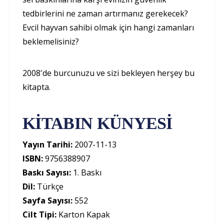
tedbirlerini ne zaman artırmanız gerekecek?
Evcil hayvan sahibi olmak için hangi zamanları
beklemelisiniz?
2008'de burcunuzu ve sizi bekleyen herşey bu
kitapta.
KİTABIN KÜNYESİ
Yayın Tarihi:
2007-11-13
ISBN:
9756388907
Baskı Sayısı:
1. Baskı
Dil:
Türkçe
Sayfa Sayısı:
552
Cilt Tipi:
Karton Kapak