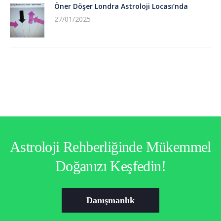
Öner Döşer Londra Astroloji Locası’nda
27/01/2025
Astroloji Rehberliğinde Mükemmel
Doğanızı Keşfedin!
Danışmanlık