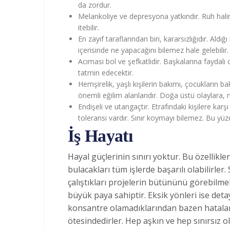
da zordur.
Melankoliye ve depresyona yatkındır. Ruh hali
itebilir.
En zayıf taraflarından biri, kararsızlığıdır. Ald
içerisinde ne yapacağını bilemez hale gelebilir.
Acıması bol ve şefkatlidir. Başkalarına fayda
tatmin edecektir.
Hemşirelik, yaşlı kişilerin bakımı, çocukların ba
önemli eğilim alanlarıdır. Doğa üstü olaylara, r
Endişeli ve utangaçtır. Etrafındaki kişilere kar
toleransı vardır. Sınır koymayı bilemez. Bu yüzde
İş Hayatı
Hayal güçlerinin sınırı yoktur. Bu özellikleri
bulacakları tüm işlerde başarılı olabilirler
çalıştıkları projelerin bütününü görebilmel
büyük paya sahiptir. Eksik yönleri ise deta
konsantre olamadıklarından bazen hatalar y
ötesindedirler. Hep aşkın ve hep sınırsız olm