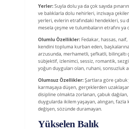
Yerler:
Suyla dolu ya da çok sayıda pınarın
ve balıklarla dolu nehirleri, inzivaya çeki
yerleri, evlerin etrafındaki hendekleri, su 
mesela çeşme ve tulumbaların etrafını ya 
Olumlu Özellikler:
Fedakar, hassas, naif, 
kendini topluma kurban eden, başkalarına
arzusunda, merhametli, şefkatli, bilinçaltı
sübjektif, izlenimci, sessiz, romantik, sezgi
yoğun duyguları olan, ruhani, sonsuzluk ar
Olumsuz Özellikler:
Şartlara göre çabuk 
karmaşaya düşen, gerçeklerden uzaklaşan, b
disipline olmakta zorlanan, çabuk dağılan, 
duygularda ikilem yaşayan, alıngan, fazla k
değişen, sözünde duramayan.
Yükselen Balık