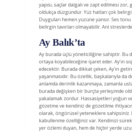
yapısı, saçlar dalgalı ve zapt edilmesi zor, 
oldukça düzgündür. Yüz hatları çok belirgin 
Duyguları hemen yüzüne yansır. Ses tonu ge
belirgin tavırları olmayabilir. Ani streslerd
Ay Balık’ta
Ay burada üçlü yöneticiliğine sahiptir. Bu
ortaya koyabileceğine işaret eder. Ay’ın s
edecektir. Burada dikkat çeken, Ay’ın getir
yaşanmasıdır. Bu özellik, başkalarıyla da 
anlamda derinlik kazanmaya, zamanla usta
burada değişken bir burçta yerleşimde ol
yakalamak zordur. Hassasiyetleri yoğun ve 
gözetme ve kendiniz de gözetilme ihtiyacın
olarak, öngörüsel yeteneklere sahipsiniz. 
kabullenme özelliğiniz var. Kendinizi sürek
yer özlemi duyan, hem de hiçbir yerde uzu