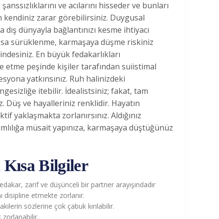
şanssızlıklarını ve acılarını hisseder ve bunları
 kendiniz zarar görebilirsiniz. Duygusal
 dış dünyayla bağlantınızı kesme ihtiyacı
ızsa sürüklenme, karmaşaya düşme riskiniz
indesiniz. En büyük fedakarlıkları
ade etme peşinde kişiler tarafından suiistimal
esyona yatkınsınız. Ruh halinizdeki
sizliğe itebilir. İdealistsiniz; fakat, tam
. Düş ve hayalleriniz renklidir. Hayatın
tif yaklaşmakta zorlanırsınız. Aldığınız
ımlılığa müsait yapınıza, karmaşaya düştüğünüz
Kısa Bilgiler
dakar, zarif ve düşünceli bir partner arayışındadır
ı disipline etmekte zorlanır.
kilerin sözlerine çok çabuk kırılabilir.
zorlanabilir.