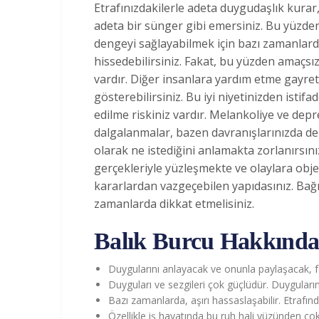
Etrafınızdakilerle adeta duygudaşlık kurar, 
adeta bir sünger gibi emersiniz. Bu yüzden
dengeyi sağlayabilmek için bazı zamanlarda
hissedebilirsiniz. Fakat, bu yüzden amaçs
vardır. Diğer insanlara yardım etme gayret
gösterebilirsiniz. Bu iyi niyetinizden istif
edilme riskiniz vardır. Melankoliye ve depr
dalgalanmalar, bazen davranışlarınızda denge
olarak ne istediğini anlamakta zorlanırsınız
gerçekleriyle yüzleşmekte ve olaylara objek
kararlardan vazgeçebilen yapıdasınız. Bağ
zamanlarda dikkat etmelisiniz.
Balık Burcu Hakkında 
Duygularını anlayacak ve onunla paylaşacak, fe
Duyguları ve sezgileri çok güçlüdür. Duyguların
Bazı zamanlarda, aşırı hassaslaşabilir. Etrafında
Özellikle iş hayatında bu ruh hali yüzünden çok 