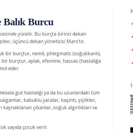
K
e Balık Burcu
ecesinde yücelir. Bu burçta birinci dekan
üpiter, üçüncü dekan yöneticisi Mars’tır.
k bir burçtur, nemli, phlegmatic (soğukkanlı),
lu bir burçtur, aylak, efemine, hassas (hastalığa
msil eder.
H
mesela gut hastalığı ya da bu uzuvlardaki tüm
balgamlar, kabuklu yaralar, kaşıntı, şişlikler,
 kaynaklanan çıbanlar, soğuk algınlıkları ve
Çok sayıda çocuk verir.