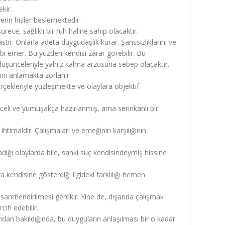
ekir.
erin hisler beslemektedir.
ürece, sağlıklı bir ruh haline sahip olacaktır.
astır. Onlarla adeta duygudaşlık kurar. Şanssızlıklarını ve
gibi emer. Bu yüzden kendisi zarar görebilir. Bu
, düşünceleriyle yalnız kalma arzusuna sebep olacaktır.
ini anlamakta zorlanır.
erçekleriyle yüzleşmekte ve olaylara objektif
nceli ve yumuşakça hazırlanmış, ama serinkanlı bir
htimaldir. Çalışmaları ve emeğinin karşılığının
ığı olaylarda bile, sanki suç kendisindeymiş hissine
a kendisine gösterdiği ilgideki farklılığı hemen
esaretlendirilmesi gerekir. Yine de, dışarıda çalışmak
cih edebilir.
ıdan bakıldığında, bu duyguların anlaşılması bir o kadar