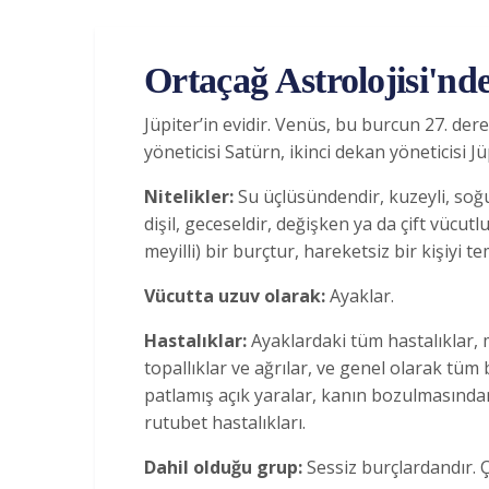
Ortaçağ Astrolojisi'nd
Jüpiter’in evidir. Venüs, bu burcun 27. der
yöneticisi Satürn, ikinci dekan yöneticisi J
Nitelikler:
Su üçlüsündendir, kuzeyli, soğu
dişil, geceseldir, değişken ya da çift vücut
meyilli) bir burçtur, hareketsiz bir kişiyi te
Vücutta uzuv olarak:
Ayaklar.
Hastalıklar:
Ayaklardaki tüm hastalıklar, 
topallıklar ve ağrılar, ve genel olarak tüm 
patlamış açık yaralar, kanın bozulmasından
rutubet hastalıkları.
Dahil olduğu grup:
Sessiz burçlardandır. 