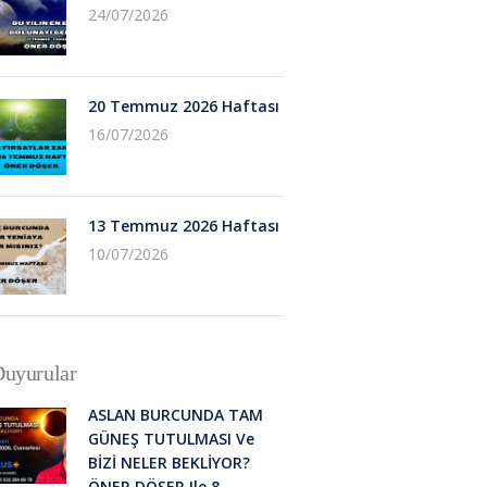
24/07/2026
20 Temmuz 2026 Haftası
16/07/2026
13 Temmuz 2026 Haftası
10/07/2026
uyurular
ASLAN BURCUNDA TAM
GÜNEŞ TUTULMASI Ve
BİZİ NELER BEKLİYOR?
ÖNER DÖŞER Ile 8