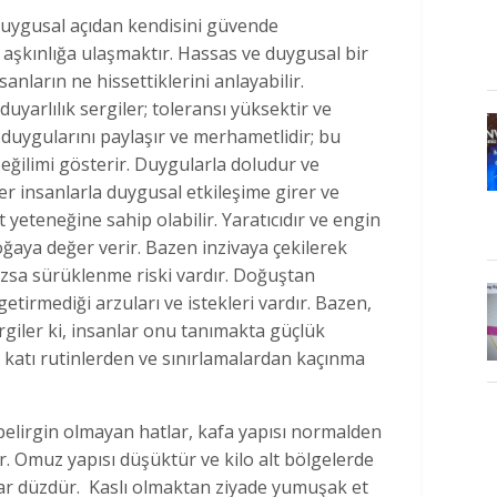
 duygusal açıdan kendisini güvende
 aşkınlığa ulaşmaktır. Hassas ve duygusal bir
sanların ne hissettiklerini anlayabilir.
duyarlılık sergiler; toleransı yüksektir ve
r, duygularını paylaşır ve merhametlidir; bu
eğilimi gösterir. Duygularla doludur ve
er insanlarla duygusal etkileşime girer ve
 yeteneğine sahip olabilir. Yaratıcıdır ve engin
oğaya değer verir. Bazen inzivaya çekilerek
ızsa sürüklenme riski vardır. Doğuştan
getirmediği arzuları ve istekleri vardır. Bazen,
giler ki, insanlar onu tanımakta güçlük
 katı rutinlerden ve sınırlamalardan kaçınma
elirgin olmayan hatlar, kafa yapısı normalden
r. Omuz yapısı düşüktür ve kilo alt bölgelerde
lar düzdür. Kaslı olmaktan ziyade yumuşak et