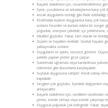
Başarılı olabilmesi için, cesaretlendirilmesi ger
Eşine, çocuklarına ve arkadaşlarına karşı çok d
Ancak duygularını istediği gibi ifade edebildiği s
Etrafındaki kişilerin duygularına karşı çok hass
acılarını hisseder ve bunları adeta bir sünger 
yoğunluk, enerjisini çekebilir; içe çekilmesine
İdealleri güçlüdür. Fakat, tam olarak ne istediğ
Düşleri ve hayalleri renklidir. Günlük hayatın g
yaklaşmakta zorlanır.
Duygularını ve aşkını, sessizce gösterir. Düşü
şekilde yapılan jestler göze çarpar.
Suiistimale uğraması veya kandırılması yüksek i
ödenmesi gibi durumlarla karşılaşabilir.
Suçluluk duygusuna sahiptir. Kendi sebep olmad
kapılabilir.
Sezgileri çok güçlüdür. Eşindeki değişimleri vey
anlayacaktır.
Başarılı olabilmesi için, sevdikleri tarafından c
yerine, evinde olmayı veya evinde çalışmayı ter
Duygusal yoğunluk çok belirgindir. Fakat, dışar