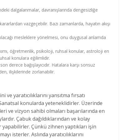
ndeki dalgalanmalar, davranışlarında dengesizliğe
ığı kararlardan vazgeçebilir. Bazı zamanlarda, hayatın akışı
lı olacağı mesleklere yönelmesi, onu duygusal anlamda
kımı, öğretmenlik, psikoloji, ruhsal konular, astroloji en
uhsal konulara eğilimlidir.
şı son derece bağışlayıcıdır. Hatalara karşı sonsuz
n, ilişkilerinde zorlanabilir.
ni ve yaratıcılıklarını yansıtma fırsatı
. Sanatsal konularda yeteneklidirler. Üzerinde
eri ve vizyon sahibi olmaları başarılarında en
ylardır. Çabuk dağıldıklarından ve kolay
apabilirler. Çünkü zihnen yaptıkları işin
ayı isterler. Aslında yaratıcılıklarını