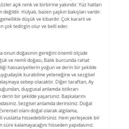
gözler açık renk ve birbirine yakındır. Yüz hatları
değildir. Hülyalı, bazen şaşkın bakışları vardır.
nellikle düşük ve kibardır. Çok kararlı ve
en çok tedirgin olur ve belli eder.
 da onun doğasının gereğini önemli ölçüde
oğuk ve nemli doğası, Balık burcunda rahat
diği hassasiyetlerin yoğun ve derin bir şekilde
duygudaşlık kurabilme yeteneğine ve sezgisel
laşmaya sebep olacaktır. Diğer taraftan, Ay
duğundan, duygusal anlamda istikrarı
derin bir şekilde yaşarsınız. Başkalarını
dasınız. Sezgisel anlamda derinsiniz. Doğal
Evrensel olanı doğal olarak algılama,
li vuslatta hissedebilirsiniz. Hem yerleşecek bir
n süre kalamayacağını hisseden yapıdasınız.