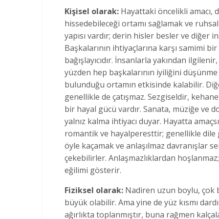
Kişisel olarak:
Hayattaki öncelikli amacı,
hissedebileceği ortamı sağlamak ve ruhsal
yapısı vardır; derin hisler besler ve diğer in
Başkalarının ihtiyaçlarına karşı samimi bir 
bağışlayıcıdır. İnsanlarla yakından ilgileni
yüzden hep başkalarının iyiliğini düşünme 
bulunduğu ortamın etkisinde kalabilir. Diğ
genellikle de çatışmaz. Sezgiseldir, kehanet
bir hayal gücü vardır. Sanata, müziğe ve d
yalnız kalma ihtiyacı duyar. Hayatta amaçs
romantik ve hayalperesttir; genellikle dile 
öyle kaçamak ve anlaşılmaz davranışlar ser
çekebilirler. Anlaşmazlıklardan hoşlanmaz;
eğilimi gösterir.
Fiziksel olarak:
Nadiren uzun boylu, çok b
büyük olabilir. Ama yine de yüz kısmı dardı
ağırlıkta toplanmıştır, buna rağmen kalça